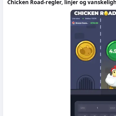
Chicken Road-regler, linjer og vanskelig