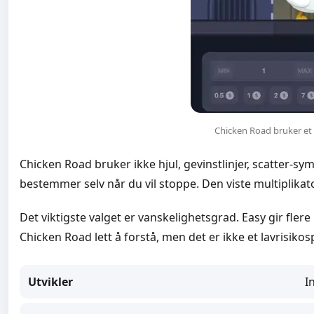
Chicken Road bruker et t
Chicken Road bruker ikke hjul, gevinstlinjer, scatter-s
bestemmer selv når du vil stoppe. Den viste multiplikat
Det viktigste valget er vanskelighetsgrad. Easy gir flere
Chicken Road lett å forstå, men det er ikke et lavrisikosp
Utvikler
I