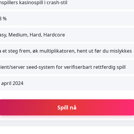
nspillers kasinospill i crash-stil
8 %
asy, Medium, Hard, Hardcore
a et steg frem, øk multiplikatoren, hent ut før du mislykkes
lient/server seed-system for verifiserbart rettferdig spill
. april 2024
Spill nå