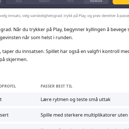
lg innsats, velg vanskelighetsgrad, trykk på Play, og prøv deretter å passe
rad. Når du trykker på Play, begynner kyllingen å bevege se
 gevinsten når som helst i runden.
ut, taper du innsatsen. Spillet har også en valgfri kontroll m
 på skjermen.
OPROFIL
PASSER BEST TIL
t
Lære rytmen og teste små uttak
sert
Spille med sterkere multiplikatorer uten å