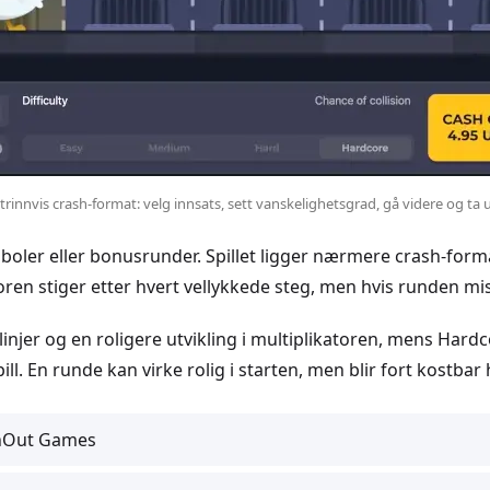
rinnvis crash-format: velg innsats, sett vanskelighetsgrad, gå videre og ta ut 
ymboler eller bonusrunder. Spillet ligger nærmere crash-form
oren stiger etter hvert vellykkede steg, men hvis runden mis
 linjer og en roligere utvikling i multiplikatoren, mens Hardc
ill. En runde kan virke rolig i starten, men blir fort kostbar 
nOut Games