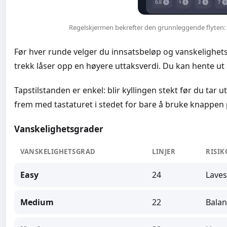
Regelskjermen bekrefter den grunnleggende flyten: ve
Før hver runde velger du innsatsbeløp og vanskelighetsg
trekk låser opp en høyere uttaksverdi. Du kan hente ut
Tapstilstanden er enkel: blir kyllingen stekt før du tar 
frem med tastaturet i stedet for bare å bruke knappen
Vanskelighetsgrader
VANSKELIGHETSGRAD
LINJER
RISIK
Easy
24
Laves
Medium
22
Balan